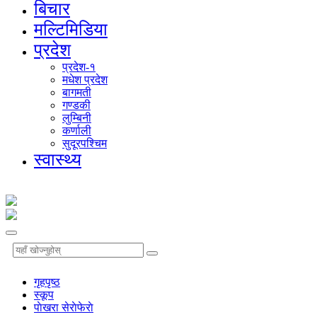
बिचार
मल्टिमिडिया
प्रदेश
प्रदेश-१
मधेश प्रदेश
बागमती
गण्डकी
लुम्बिनी
कर्णाली
सुदूरपश्चिम
स्वास्थ्य
गृहपृष्‍ठ
स्कूप
पाेखरा सेराेफेराे