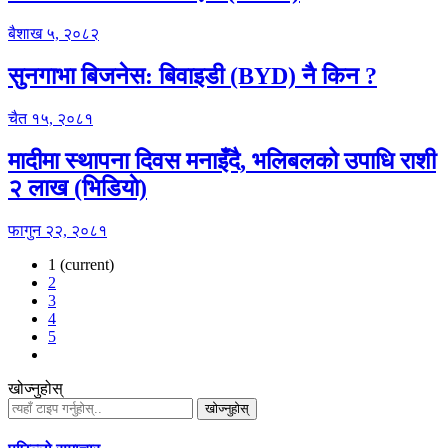
बैशाख ५, २०८२
सुनगाभा बिजनेस: बिवाइडी (BYD) नै किन ?
चैत १५, २०८१
मादीमा स्थापना दिवस मनाइँदै, भलिबलको उपाधि राशी
२ लाख (भिडियाे)
फागुन २२, २०८१
1
(current)
2
3
4
5
खोज्नुहोस्
खोज्नुहोस्